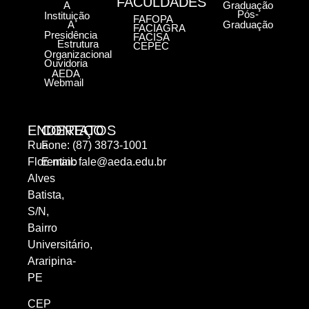
FACULDADES
A
Graduação
Pós-
Instituição
FAFOPA
A
Graduação
FACIAGRA
Presidência
FACISA
Estrutura
CEPEC
Organizacional
Ouvidoria
AEDA
Webmail
ENDEREÇO
CONTATOS
Rua
Fone: (87) 3873-1001
Florentino
E-mail:
fale@aeda.edu.br
Alves
Batista,
S/N,
Bairro
Universitário,
Araripina-
PE
CEP