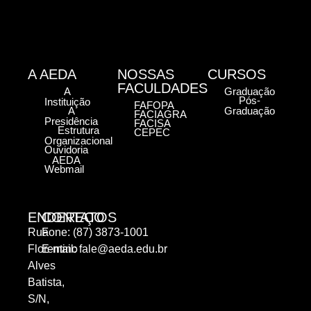
A AEDA
NOSSAS
CURSOS
FACULDADES
A
Graduação
Pós-
Instituição
FAFOPA
A
Graduação
FACIAGRA
Presidência
FACISA
Estrutura
CEPEC
Organizacional
Ouvidoria
AEDA
Webmail
ENDEREÇO
CONTATOS
Rua
Fone: (87) 3873-1001
Florentino
E-mail:
fale@aeda.edu.br
Alves
Batista,
S/N,