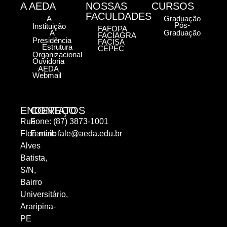
A AEDA
NOSSAS
CURSOS
FACULDADES
A
Graduação
Pós-
Instituição
FAFOPA
A
Graduação
FACIAGRA
Presidência
FACISA
Estrutura
CEPEC
Organizacional
Ouvidoria
AEDA
Webmail
ENDEREÇO
CONTATOS
Rua
Fone: (87) 3873-1001
Florentino
E-mail:
fale@aeda.edu.br
Alves
Batista,
S/N,
Bairro
Universitário,
Araripina-
PE