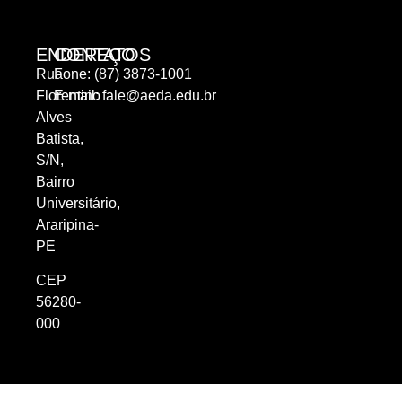
ENDEREÇO
CONTATOS
Rua
Fone: (87) 3873-1001
Florentino
E-mail:
fale@aeda.edu.br
Alves
Batista,
S/N,
Bairro
Universitário,
Araripina-
PE
CEP
56280-
000