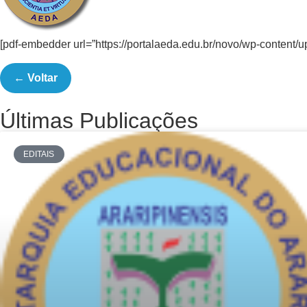
[pdf-embedder url=”https://portalaeda.edu.br/novo/wp-con
← Voltar
Últimas Publicações
EDITAIS