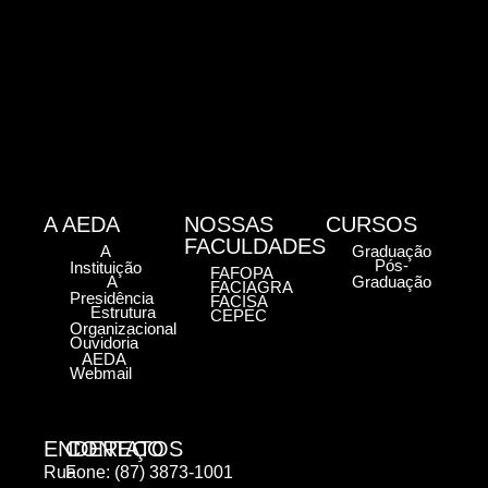
A AEDA
NOSSAS
CURSOS
FACULDADES
A
Graduação
Pós-
Instituição
FAFOPA
A
Graduação
FACIAGRA
Presidência
FACISA
Estrutura
CEPEC
Organizacional
Ouvidoria
AEDA
Webmail
ENDEREÇO
CONTATOS
Rua
Fone: (87) 3873-1001