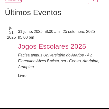
Lista
Selecione
do
e
a
Últimos Eventos
data.
vi
naveg
Ev
de
jul
31 julho, 2025 h8:00 am
-
25 setembro, 2025
31
visuai
2025
h5:00 pm
de
Jogos Escolares 2025
Event
Facisa
ampus Universitário do Araripe - Av.
Florentino Alves Batista, s/n - Centro, Araripina,
Araripina
Livre