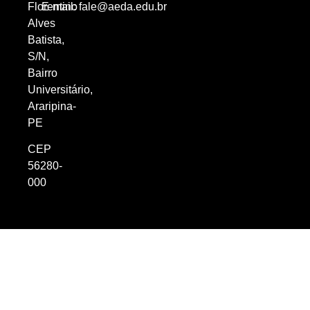
Florentino
E-mail:
fale@aeda.edu.br
Alves
Batista,
S/N,
Bairro
Universitário,
Araripina-
PE
CEP
56280-
000