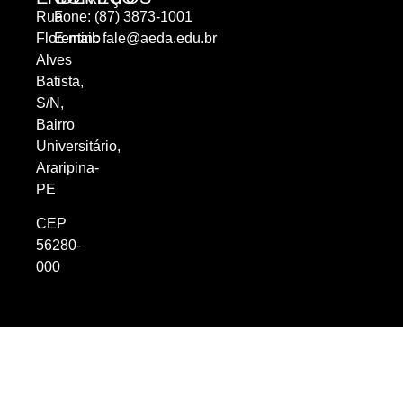
Rua
Fone: (87) 3873-1001
Florentino
E-mail:
fale@aeda.edu.br
Alves
Batista,
S/N,
Bairro
Universitário,
Araripina-
PE
CEP
56280-
000