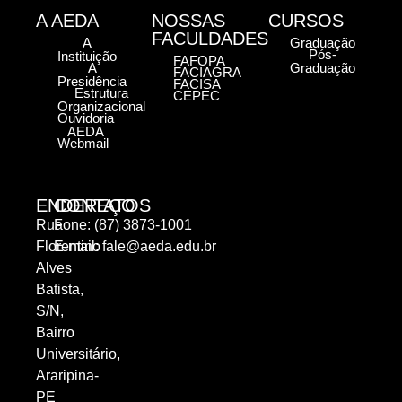
A AEDA
NOSSAS
CURSOS
FACULDADES
A
Graduação
Pós-
Instituição
FAFOPA
A
Graduação
FACIAGRA
Presidência
FACISA
Estrutura
CEPEC
Organizacional
Ouvidoria
AEDA
Webmail
ENDEREÇO
CONTATOS
Rua
Fone: (87) 3873-1001
Florentino
E-mail:
fale@aeda.edu.br
Alves
Batista,
S/N,
Bairro
Universitário,
Araripina-
PE