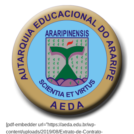
[pdf-embedder url=”https://aeda.edu.br/wp-
content/uploads/2019/08/Extrato-de-Contrato-