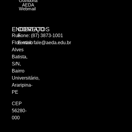
Ouvidoria
AEDA
Webmail
ENDEREÇO
CONTATOS
Rua
Fone: (87) 3873-1001
Florentino
E-mail:
fale@aeda.edu.br
Alves
Batista,
S/N,
Bairro
Universitário,
Araripina-
PE
CEP
56280-
000