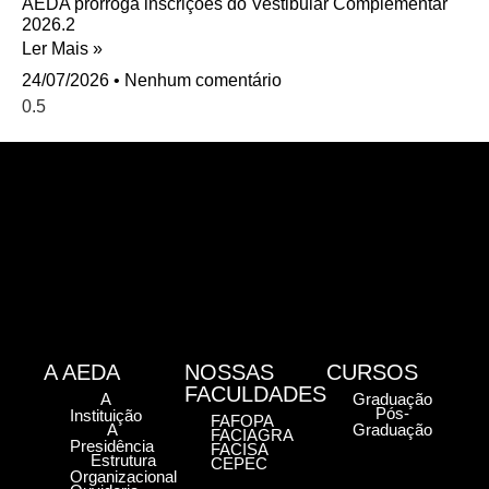
AEDA prorroga inscrições do Vestibular Complementar
2026.2
Ler Mais »
24/07/2026
Nenhum comentário
A AEDA
NOSSAS
CURSOS
FACULDADES
A
Graduação
Pós-
Instituição
FAFOPA
A
Graduação
FACIAGRA
Presidência
FACISA
Estrutura
CEPEC
Organizacional