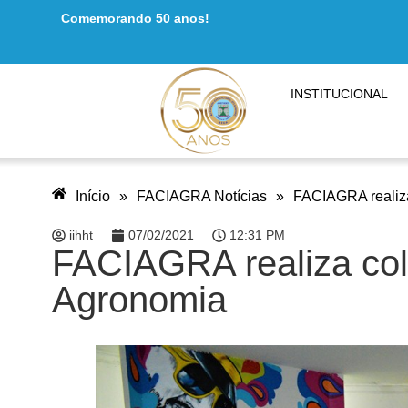
Comemorando 50 anos!
INSTITUCIONAL
Início
»
FACIAGRA Notícias
»
FACIAGRA realiza
iihht
07/02/2021
12:31 PM
FACIAGRA realiza col
Agronomia