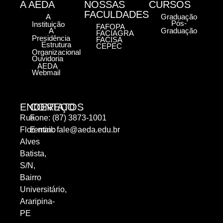
A AEDA
NOSSAS
CURSOS
FACULDADES
A
Graduação
Pós-
Instituição
FAFOPA
A
Graduação
FACIAGRA
Presidência
FACISA
Estrutura
CEPEC
Organizacional
Ouvidoria
AEDA
Webmail
ENDEREÇO
CONTATOS
Rua
Fone: (87) 3873-1001
Florentino
E-mail:
fale@aeda.edu.br
Alves
Batista,
S/N,
Bairro
Universitário,
Araripina-
PE