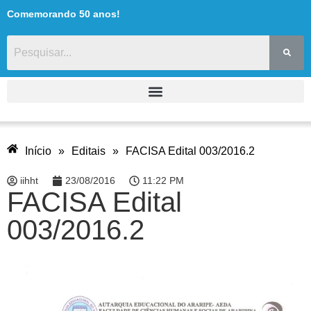
Comemorando 50 anos!
Início
»
Editais
»
FACISA Edital 003/2016.2
iihht
23/08/2016
11:22 PM
FACISA Edital
003/2016.2