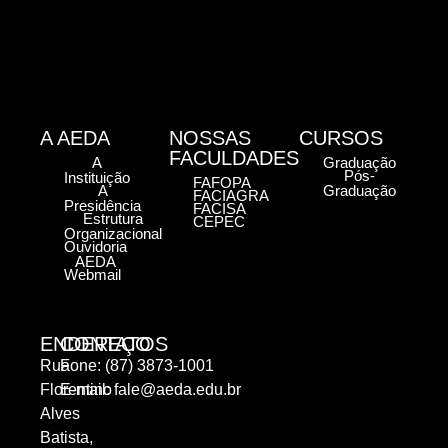
A AEDA
NOSSAS
CURSOS
FACULDADES
A
Graduação
Pós-
Instituição
FAFOPA
A
Graduação
FACIAGRA
Presidência
FACISA
Estrutura
CEPEC
Organizacional
Ouvidoria
AEDA
Webmail
ENDEREÇO
CONTATOS
Rua
Fone: (87) 3873-1001
Florentino
E-mail:
fale@aeda.edu.br
Alves
Batista,