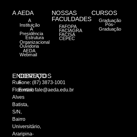
A AEDA
NOSSAS
CURSOS
FACULDADES
A
Graduação
Pós-
Instituição
FAFOPA
A
Graduação
FACIAGRA
Presidência
FACISA
Estrutura
CEPEC
Organizacional
Ouvidoria
AEDA
Webmail
ENDEREÇO
CONTATOS
Rua
Fone: (87) 3873-1001
Florentino
E-mail:
fale@aeda.edu.br
Alves
Batista,
S/N,
Bairro
Universitário,
Araripina-