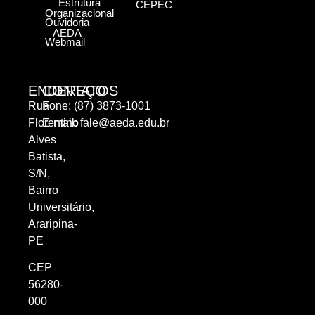
Estrutura
CEPEC
Organizacional
Ouvidoria
AEDA
Webmail
ENDEREÇO
CONTATOS
Rua
Fone: (87) 3873-1001
Florentino
E-mail:
fale@aeda.edu.br
Alves
Batista,
S/N,
Bairro
Universitário,
Araripina-
PE
CEP
56280-
000