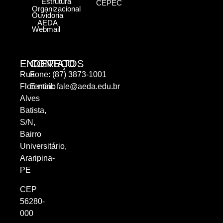
Estrutura
CEPEC
Organizacional
Ouvidoria
AEDA
Webmail
ENDEREÇO
CONTATOS
Rua
Fone: (87) 3873-1001
Florentino
E-mail:
fale@aeda.edu.br
Alves
Batista,
S/N,
Bairro
Universitário,
Araripina-
PE
CEP
56280-
000