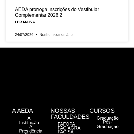
AEDA prorroga inscrições do Vestibular
Complementar 2026.2
LER MAIS »
24/07/2026
Nenhum comentário
A AEDA
NOSSAS
CURSOS
FACULDADES
A
Graduação
Pós-
Instituição
FAFOPA
A
Graduação
FACIAGRA
Presidência
FACISA