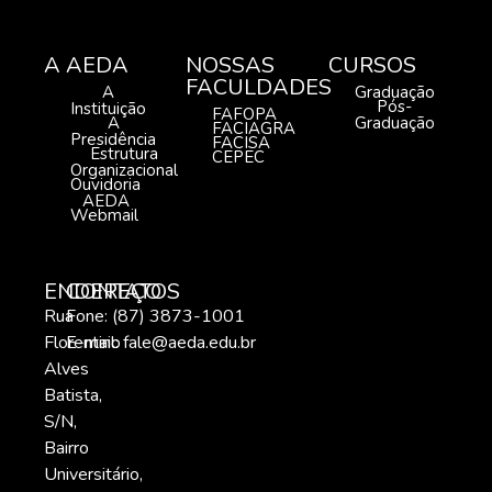
A AEDA
NOSSAS
CURSOS
FACULDADES
A
Graduação
Pós-
Instituição
FAFOPA
A
Graduação
FACIAGRA
Presidência
FACISA
Estrutura
CEPEC
Organizacional
Ouvidoria
AEDA
Webmail
ENDEREÇO
CONTATOS
Rua
Fone: (87) 3873-1001
Florentino
E-mail:
fale@aeda.edu.br
Alves
Batista,
S/N,
Bairro
Universitário,