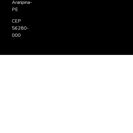
Araripina-
PE
CEP
56280-
000