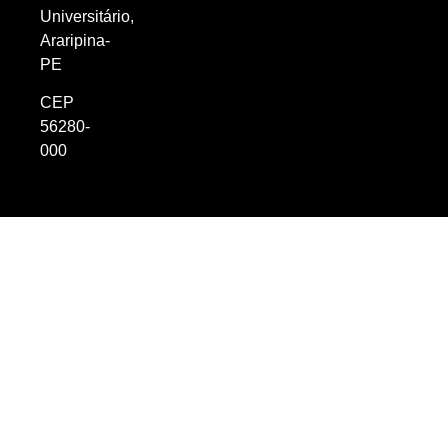
Universitário,
Araripina-
PE
CEP
56280-
000