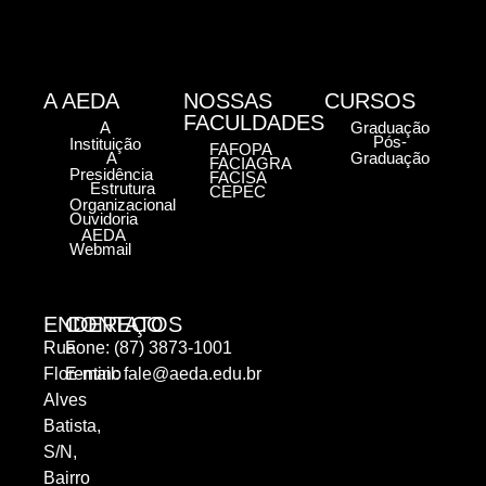
A AEDA
NOSSAS
CURSOS
FACULDADES
A
Graduação
Pós-
Instituição
FAFOPA
A
Graduação
FACIAGRA
Presidência
FACISA
Estrutura
CEPEC
Organizacional
Ouvidoria
AEDA
Webmail
ENDEREÇO
CONTATOS
Rua
Fone: (87) 3873-1001
Florentino
E-mail:
fale@aeda.edu.br
Alves
Batista,
S/N,
Bairro