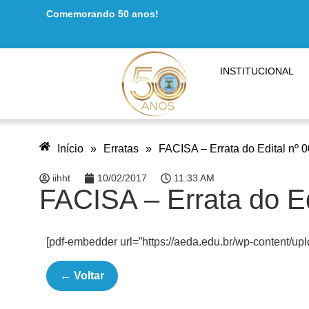
Comemorando 50 anos!
INSTITUCIONAL
Início
»
Erratas
»
FACISA – Errata do Edital nº 
iihht
10/02/2017
11:33 AM
FACISA – Errata do Ed
[pdf-embedder url=”https://aeda.edu.br/wp-content/upl
← Voltar