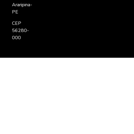
Araripina-
PE
CEP
56280-
000