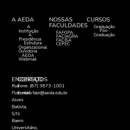
A AEDA
NOSSAS
CURSOS
FACULDADES
A
Graduação
Pós-
Instituição
FAFOPA
A
Graduação
FACIAGRA
Presidência
FACISA
Estrutura
CEPEC
Organizacional
Ouvidoria
AEDA
Webmail
ENDEREÇO
CONTATOS
Rua
Fone: (87) 3873-1001
Florentino
E-mail:
fale@aeda.edu.br
Alves
Batista,
S/N,
Bairro
Universitário,