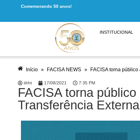
Comemorando 50 anos!
INSTITUCIONAL
Início
»
FACISA NEWS
»
FACISA torna público 
iihht
17/08/2021
7:35 PM
FACISA torna público 
Transferência Externa