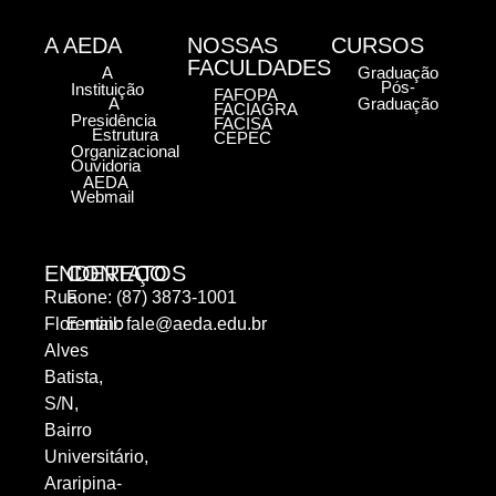
A AEDA
NOSSAS
CURSOS
FACULDADES
A
Graduação
Pós-
Instituição
FAFOPA
A
Graduação
FACIAGRA
Presidência
FACISA
Estrutura
CEPEC
Organizacional
Ouvidoria
AEDA
Webmail
ENDEREÇO
CONTATOS
Rua
Fone: (87) 3873-1001
Florentino
E-mail:
fale@aeda.edu.br
Alves
Batista,
S/N,
Bairro
Universitário,
Araripina-