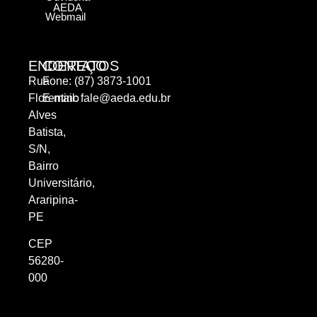
AEDA
Webmail
ENDEREÇO
CONTATOS
Rua
Fone: (87) 3873-1001
Florentino
E-mail:
fale@aeda.edu.br
Alves
Batista,
S/N,
Bairro
Universitário,
Araripina-
PE
CEP
56280-
000