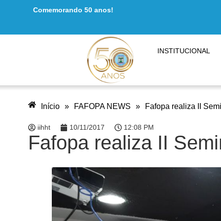
Comemorando 50 anos!
INSTITUCIONAL
Início
»
FAFOPA NEWS
»
Fafopa realiza II Sem
iihht
10/11/2017
12:08 PM
Fafopa realiza II Semi