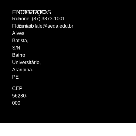
ENDEREÇO
CONTATOS
Rua
Fone: (87) 3873-1001
Florentino
E-mail:
fale@aeda.edu.br
Alves
Batista,
S/N,
Bairro
Universitário,
Araripina-
PE
CEP
56280-
000