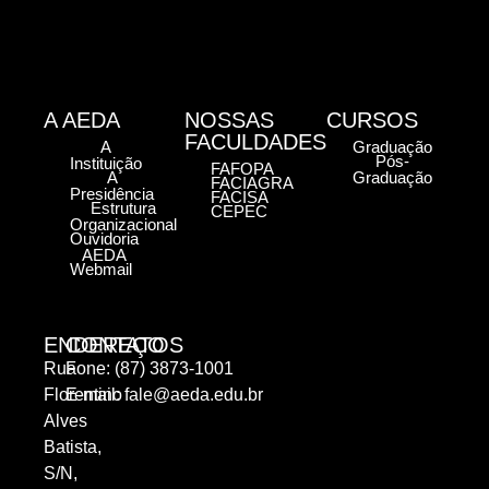
A AEDA
NOSSAS
CURSOS
FACULDADES
A
Graduação
Pós-
Instituição
FAFOPA
A
Graduação
FACIAGRA
Presidência
FACISA
Estrutura
CEPEC
Organizacional
Ouvidoria
AEDA
Webmail
ENDEREÇO
CONTATOS
Rua
Fone: (87) 3873-1001
Florentino
E-mail:
fale@aeda.edu.br
Alves
Batista,
S/N,