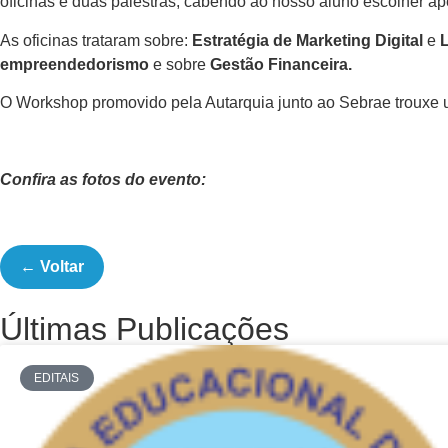
oficinas e duas palestras, cabendo ao nosso aluno escolher ap
As oficinas trataram sobre:
Estratégia de Marketing Digital
e
empreendedorismo
e sobre
Gestão Financeira.
O Workshop promovido pela Autarquia junto ao Sebrae trouxe um
Confira as fotos do evento:
← Voltar
Últimas Publicações
EDITAIS