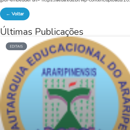
[pdf-embedder url=”https://aeda.edu.br/wp-content/uploads/20
← Voltar
Últimas Publicações
EDITAIS