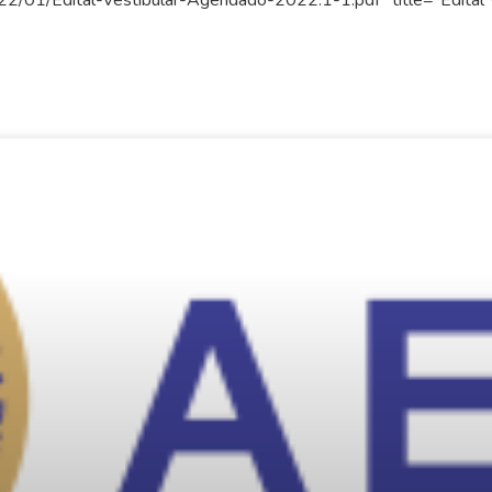
22/01/Edital-Vestibular-Agendado-2022.1-1.pdf” title=”Edital