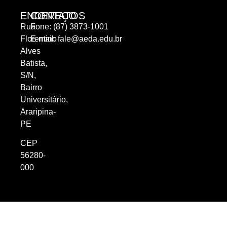
ENDEREÇO
CONTATOS
Rua
Fone: (87) 3873-1001
Florentino
E-mail:
fale@aeda.edu.br
Alves
Batista,
S/N,
Bairro
Universitário,
Araripina-
PE
CEP
56280-
000