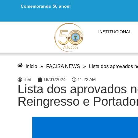
Comemorando 50 anos!
INSTITUCIONAL
Início
»
FACISA NEWS
»
Lista dos aprovados n
iihht
16/01/2024
11:22 AM
Lista dos aprovados n
Reingresso e Portado