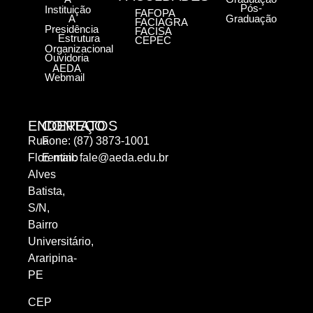
Pós-
Instituição
FAFOPA
A
Graduação
FACIAGRA
Presidência
FACISA
Estrutura
CEPEC
Organizacional
Ouvidoria
AEDA
Webmail
ENDEREÇO
CONTATOS
Rua
Fone: (87) 3873-1001
Florentino
E-mail:
fale@aeda.edu.br
Alves
Batista,
S/N,
Bairro
Universitário,
Araripina-
PE
CEP