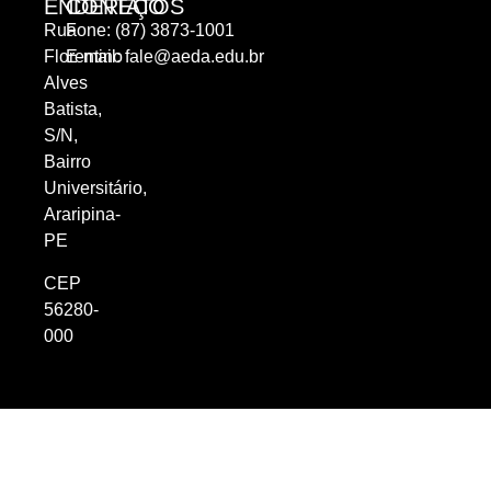
ENDEREÇO
CONTATOS
Rua
Fone: (87) 3873-1001
Florentino
E-mail:
fale@aeda.edu.br
Alves
Batista,
S/N,
Bairro
Universitário,
Araripina-
PE
CEP
56280-
000