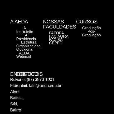
A AEDA
NOSSAS
CURSOS
FACULDADES
A
Graduação
Pós-
Instituição
FAFOPA
A
Graduação
FACIAGRA
Presidência
FACISA
Estrutura
CEPEC
Organizacional
Ouvidoria
AEDA
Webmail
ENDEREÇO
CONTATOS
Rua
Fone: (87) 3873-1001
Florentino
E-mail:
fale@aeda.edu.br
Alves
Batista,
S/N,
Bairro