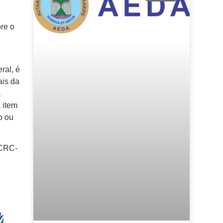
re o
ral, é
ais da
a
 item
o ou
(CRC-