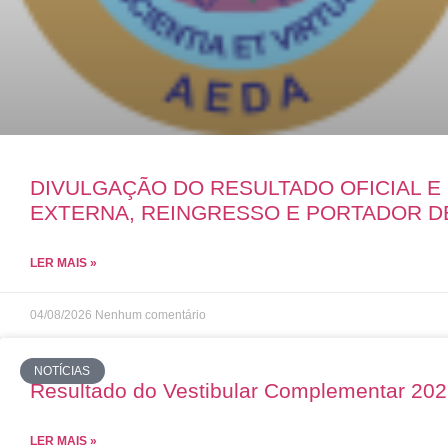
DIVULGAÇÃO DO RESULTADO OFICIAL 
EXTERNA, REINGRESSO E PORTADOR D
LER MAIS »
04/08/2026
Nenhum comentário
NOTÍCIAS
Resultado do Vestibular Complementar 20
LER MAIS »