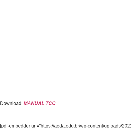
Download:
MANUAL TCC
[pdf-embedder url=”https://aeda.edu.br/wp-content/uploads/2