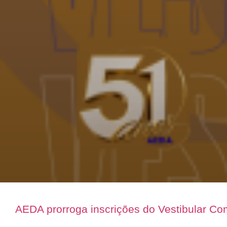
AEDA prorroga inscrições do Vestibular C