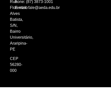
Rua
Fone: (87) 3873-1001
Florentino
E-mail:
fale@aeda.edu.br
Alves
Batista,
S/N,
Bairro
Universitário,
Araripina-
PE
CEP
56280-
000