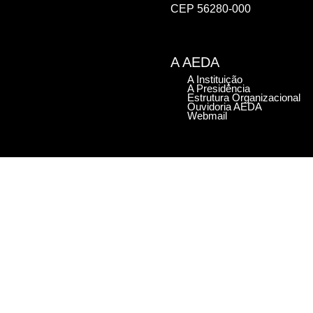
CEP 56280-000
A AEDA
A Instituição
A Presidência
Estrutura Organizacional
Ouvidoria AEDA
Webmail