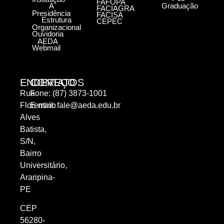
FAFOPA
A
Graduação
FACIAGRA
Presidência
FACISA
Estrutura
CEPEC
Organizacional
Ouvidoria
AEDA
Webmail
ENDEREÇO
CONTATOS
Rua
Fone: (87) 3873-1001
Florentino
E-mail:
fale@aeda.edu.br
Alves
Batista,
S/N,
Bairro
Universitário,
Araripina-
PE
CEP
56280-