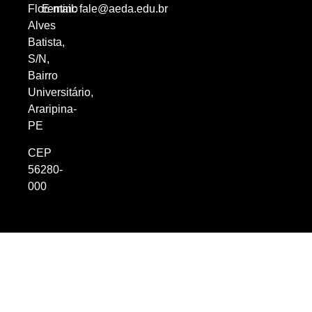
Florentino
E-mail:
fale@aeda.edu.br
Alves
Batista,
S/N,
Bairro
Universitário,
Araripina-
PE
CEP
56280-
000