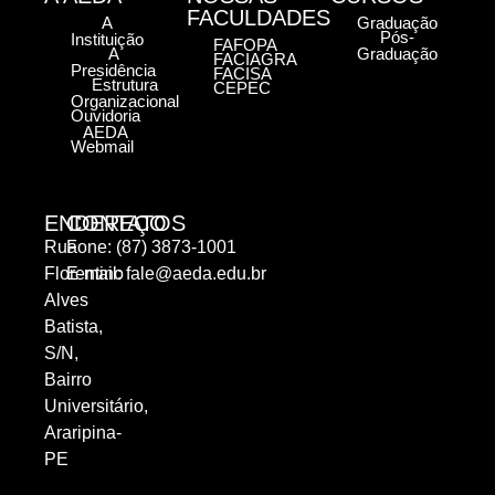
FACULDADES
A
Graduação
Pós-
Instituição
FAFOPA
A
Graduação
FACIAGRA
Presidência
FACISA
Estrutura
CEPEC
Organizacional
Ouvidoria
AEDA
Webmail
ENDEREÇO
CONTATOS
Rua
Fone: (87) 3873-1001
Florentino
E-mail:
fale@aeda.edu.br
Alves
Batista,
S/N,
Bairro
Universitário,
Araripina-
PE