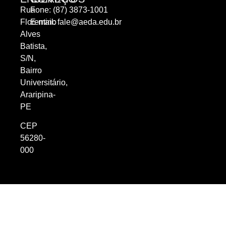
Rua
Fone: (87) 3873-1001
Florentino
E-mail:
fale@aeda.edu.br
Alves
Batista,
S/N,
Bairro
Universitário,
Araripina-
PE
CEP
56280-
000