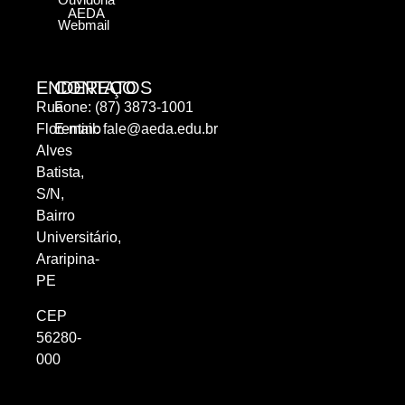
AEDA
Webmail
ENDEREÇO
CONTATOS
Rua
Fone: (87) 3873-1001
Florentino
E-mail:
fale@aeda.edu.br
Alves
Batista,
S/N,
Bairro
Universitário,
Araripina-
PE
CEP
56280-
000