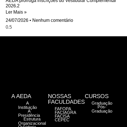
AEDA prorroga inscrições do Vestibular Complementar
2026.2
Ler Mais »
24/07/2026
Nenhum comentário
A AEDA
NOSSAS
CURSOS
FACULDADES
A
Graduação
Pós-
Instituição
FAFOPA
A
Graduação
FACIAGRA
Presidência
FACISA
Estrutura
CEPEC
Organizacional
Ouvidoria