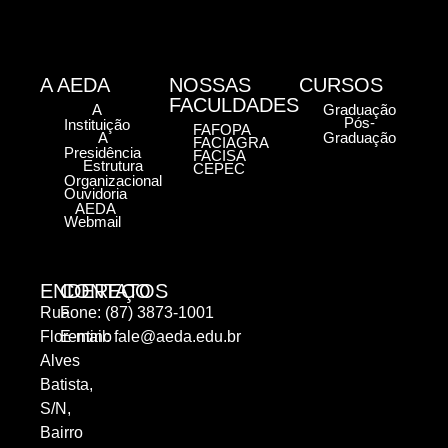
A AEDA
NOSSAS
CURSOS
FACULDADES
A
Graduação
Pós-
Instituição
FAFOPA
A
Graduação
FACIAGRA
Presidência
FACISA
Estrutura
CEPEC
Organizacional
Ouvidoria
AEDA
Webmail
ENDEREÇO
CONTATOS
Rua
Fone: (87) 3873-1001
Florentino
E-mail:
fale@aeda.edu.br
Alves
Batista,
S/N,
Bairro