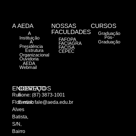
A AEDA
NOSSAS
CURSOS
FACULDADES
A
Graduação
Pós-
Instituição
FAFOPA
A
Graduação
FACIAGRA
Presidência
FACISA
Estrutura
CEPEC
Organizacional
Ouvidoria
AEDA
Webmail
ENDEREÇO
CONTATOS
Rua
Fone: (87) 3873-1001
Florentino
E-mail:
fale@aeda.edu.br
Alves
Batista,
S/N,
Bairro