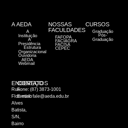
A AEDA
NOSSAS
CURSOS
FACULDADES
A
Graduação
Pós-
Instituição
FAFOPA
A
Graduação
FACIAGRA
Presidência
FACISA
Estrutura
CEPEC
Organizacional
Ouvidoria
AEDA
Webmail
ENDEREÇO
CONTATOS
Rua
Fone: (87) 3873-1001
Florentino
E-mail:
fale@aeda.edu.br
Alves
Batista,
S/N,
Bairro