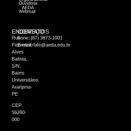
Ouvidoria
AEDA
Webmail
ENDEREÇO
CONTATOS
Rua
Fone: (87) 3873-1001
Florentino
E-mail:
fale@aeda.edu.br
Alves
Batista,
S/N,
Bairro
Universitário,
Araripina-
PE
CEP
56280-
000