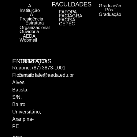
FACULDADES
A
Graduação
Pós-
Instituição
FAFOPA
A
Graduação
FACIAGRA
Presidência
FACISA
Estrutura
CEPEC
Organizacional
Ouvidoria
AEDA
Webmail
ENDEREÇO
CONTATOS
Rua
Fone: (87) 3873-1001
Florentino
E-mail:
fale@aeda.edu.br
Alves
Batista,
S/N,
Bairro
Universitário,
Araripina-
PE