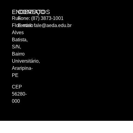
ENDEREÇO
CONTATOS
Rua
Fone: (87) 3873-1001
Florentino
E-mail:
fale@aeda.edu.br
Alves
Batista,
S/N,
Bairro
Universitário,
Araripina-
PE
CEP
56280-
000