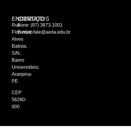
ENDEREÇO
CONTATOS
Rua
Fone: (87) 3873-1001
Florentino
E-mail:
fale@aeda.edu.br
Alves
Batista,
S/N,
Bairro
Universitário,
Araripina-
PE
CEP
56280-
000