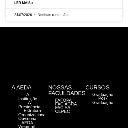
LER MAIS »
24/07/2026
Nenhum comentário
A AEDA
NOSSAS
CURSOS
FACULDADES
A
Graduação
Pós-
Instituição
FAFOPA
A
Graduação
FACIAGRA
Presidência
FACISA
Estrutura
CEPEC
Organizacional
Ouvidoria
AEDA
Webmail