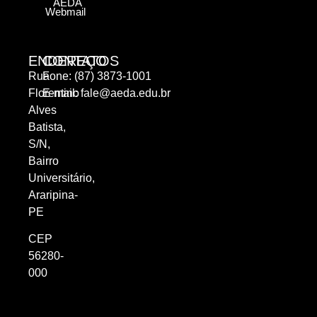
AEDA
Webmail
ENDEREÇO
CONTATOS
Rua
Fone: (87) 3873-1001
Florentino
E-mail:
fale@aeda.edu.br
Alves
Batista,
S/N,
Bairro
Universitário,
Araripina-
PE
CEP
56280-
000