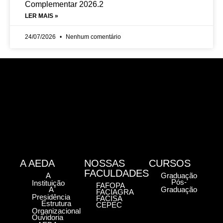
Complementar 2026.2
LER MAIS »
24/07/2026
Nenhum comentário
A AEDA
NOSSAS
CURSOS
FACULDADES
A
Graduação
Pós-
Instituição
FAFOPA
A
Graduação
FACIAGRA
Presidência
FACISA
Estrutura
CEPEC
Organizacional
Ouvidoria